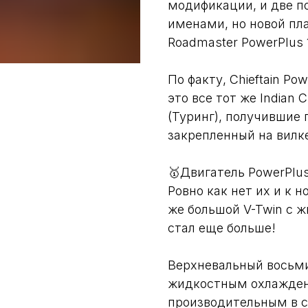
модификации, и две п
именами, но новой пла
Roadmaster PowerPlus 
По факту, Chieftain Po
это все тот же Indian Ch
(Туринг), получившие
закрепленный на вилке
🥇Двигатель PowerPlus
Ровно как нет их и к 
же большой V-Twin с 
стал еще больше!
Верхневальный восьми
жидкостным охлажден
производительным в св