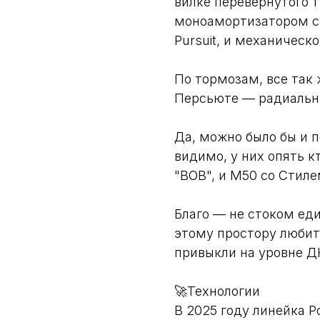
вилке перевернутого 
моноамортизатором с 
Pursuit, и механической
По тормозам, все так 
Персьюте — радиальн
Да, можно было бы и п
видимо, у них опять кт
"ВОВ", и M50 со Стил
Благо — не стоком ед
этому простору любит
привыкли на уровне Д
🚀Технологии
В 2025 году линейка 