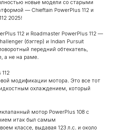
олностью новые модели со старыми
тформой — Chieftain PowerPlus 112 и
112 2025!
werPlus 112 и Roadmaster PowerPlus 112 —
allenger (бэггер) и Indian Pursuit
 поворотный передний обтекатель,
, а не на раме.
 112
новой модификации мотора. Это все тот
жидкостным охлаждением, который
клапанный мотор PowerPlus 108 с
ием итак был самым
оем классе, выдавая 123 л.с. и около