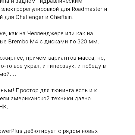
типа и заднем гидравлическим
электрорегулировкой для Roadmaster и
 для Challenger и Chieftain.
же, как на Челленджере или как на
ые Brembo M4 c дисками по 320 мм.
ожирнее, причем вариантов масса, но,
о-то все украл, и гиперзвук, и победу в
емой….
иным! Простор для тюнинга есть и к
ели американской техники давно
НК.
PowerPlus дебютирует с рядом новых