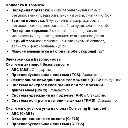
Подвеска и Тормоза
Передняя подвеска:
47 мм перевернутая вилка, с
регулировками предварительной нагрузки, сжатия и отбоя
Задняя подвеска:
Эмульсионные амортизаторы с
регулировками предварительной нагрузки, сжатия и отбоя
Передние тормоза:
2 x 4-поршневые радиально-
монтируемые суппорты, волнистые плавающие диски
Задний тормоз:
1 x аксиально-монтируемый суппорт,
волнистый фиксированный диск
Максимальный угол наклона (в обе стороны):
32°
Электроника и Безопасность
Системы активной безопасности:
АБС (ABS):
Стандартно.
Противобуксовочная система (TCS):
Стандартно.
Электронное объединенное торможение (ELB):
Стандартно.
Система контроля скольжения при торможении
двигателем (DSCS):
Стандартно.
Система удержания на подъеме (VHC):
Стандартно.
Система контроля давления в шинах (TPMS):
Стандартно.
Системы с учетом угла наклона (Cornering Enhanced):
АБС (C-ABS)
Объединенное торможение (C-ELB)
Противобуксовочная система (C-TCS)