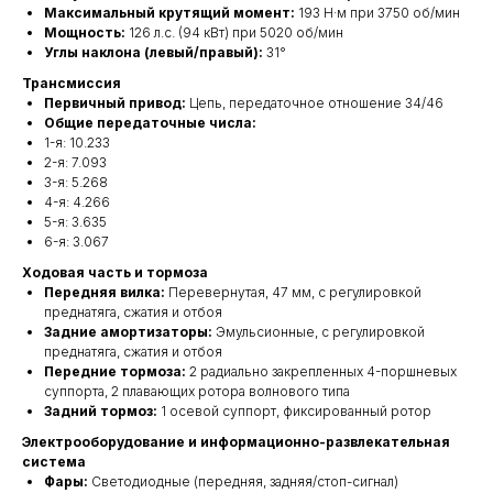
Максимальный крутящий момент:
193 Н·м при 3750 об/мин
Мощность:
126 л.с. (94 кВт) при 5020 об/мин
Углы наклона (левый/правый):
31°
Трансмиссия
Первичный привод:
Цепь, передаточное отношение 34/46
Общие передаточные числа:
1-я: 10.233
2-я: 7.093
3-я: 5.268
4-я: 4.266
5-я: 3.635
6-я: 3.067
Ходовая часть и тормоза
Передняя вилка:
Перевернутая, 47 мм, с регулировкой
преднатяга, сжатия и отбоя
Задние амортизаторы:
Эмульсионные, с регулировкой
преднатяга, сжатия и отбоя
Передние тормоза:
2 радиально закрепленных 4-поршневых
суппорта, 2 плавающих ротора волнового типа
Задний тормоз:
1 осевой суппорт, фиксированный ротор
Электрооборудование и информационно-развлекательная
система
Фары:
Светодиодные (передняя, задняя/стоп-сигнал)