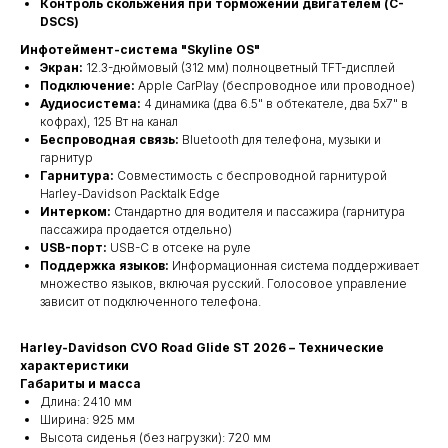
Контроль скольжения при торможении двигателем (C-
DSCS)
Инфотеймент-система "Skyline OS"
Экран:
12.3-дюймовый (312 мм) полноцветный TFT-дисплей
Подключение:
Apple CarPlay (беспроводное или проводное)
Аудиосистема:
4 динамика (два 6.5" в обтекателе, два 5x7" в
кофрах), 125 Вт на канал
Беспроводная связь:
Bluetooth для телефона, музыки и
гарнитур
Гарнитура:
Совместимость с беспроводной гарнитурой
Harley-Davidson Packtalk Edge
Интерком:
Стандартно для водителя и пассажира (гарнитура
пассажира продается отдельно)
USB-порт:
USB-C в отсеке на руле
Поддержка языков:
Информационная система поддерживает
множество языков, включая русский. Голосовое управление
зависит от подключенного телефона.
Harley-Davidson CVO Road Glide ST 2026 – Технические
характеристики
Габариты и масса
Длина: 2410 мм
Ширина: 925 мм
Высота сиденья (без нагрузки): 720 мм