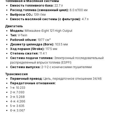
Топливная и Масляная системы
Емкость топливного бака:
22.7 л
Расход топлива (смешанный цикл):
6.0 л/100 км
Выбросы CO₂:
139 г/км
Емкость масляной системы (с фильтром):
4.7 л
Двигатель
Модель:
Milwaukee-Eight 121 High Output
Тип:
V-Twin
Рабочий объем:
1977 см³
Диаметр цилиндра (Bore):
103.5 мм
Ход поршня (Stroke):
117.5 мм
Степень сжатия:
11.4:1
Система подачи топлива:
Электронный последовательный
распределенный впрыск топлива (ESPFI)
Система выпуска:
2-1-2 с коническими глушителями
Трансмиссия
Первичный привод:
Цепь, передаточное отношение 34/46
Передаточные отношения:
1-я: 10.233
2-я: 7.093
3-я: 5.268
4-я: 4.266
5-я: 3.635
6-я: 3.067