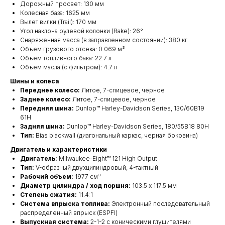
Дорожный просвет: 130 мм
Колесная база: 1625 мм
Вылет вилки (Trail): 170 мм
Угол наклона рулевой колонки (Rake): 26°
Снаряженная масса (в заправленном состоянии): 380 кг
Объем грузового отсека: 0.069 м³
Объем топливного бака: 22.7 л
Объем масла (с фильтром): 4.7 л
Шины и колеса
Переднее колесо:
Литое, 7-спицевое, черное
Заднее колесо:
Литое, 7-спицевое, черное
Передняя шина:
Dunlop™ Harley-Davidson Series, 130/60B19
61H
Задняя шина:
Dunlop™ Harley-Davidson Series, 180/55B18 80H
Тип:
Bias blackwall (диагональный каркас, черная боковина)
Двигатель и характеристики
Двигатель:
Milwaukee-Eight™ 121 High Output
Тип:
V-образный двухцилиндровый, 4-тактный
Рабочий объем:
1977 см³
Диаметр цилиндра / ход поршня:
103.5 x 117.5 мм
Степень сжатия:
11.4:1
Система впрыска топлива:
Электронный последовательный
распределенный впрыск (ESPFI)
Выпускная система:
2-1-2 с коническими глушителями