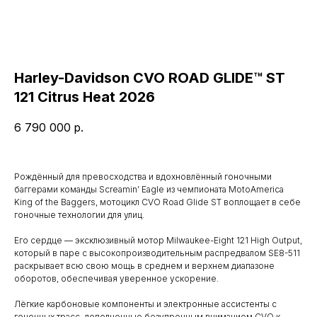
Harley-Davidson CVO ROAD GLIDE™ ST
121 Citrus Heat 2026
6 790 000
р.
Рождённый для превосходства и вдохновлённый гоночными
баггерами команды Screamin’ Eagle из чемпионата MotoAmerica
King of the Baggers, мотоцикл CVO Road Glide ST воплощает в себе
гоночные технологии для улиц.
Его сердце — эксклюзивный мотор Milwaukee-Eight 121 High Output,
который в паре с высокопроизводительным распредвалом SE8-511
раскрывает всю свою мощь в среднем и верхнем диапазоне
оборотов, обеспечивая уверенное ускорение.
Лёгкие карбоновые компоненты и электронные ассистенты с
гоночных трасс, дополненные безупречным вниманием CVO к