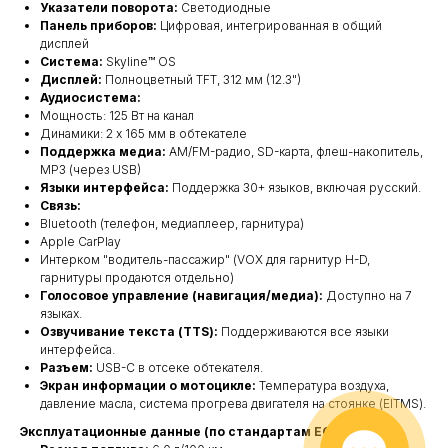
Указатели поворота:
Светодиодные
Панель приборов:
Цифровая, интегрированная в общий
дисплей
Система:
Skyline™ OS
Дисплей:
Полноцветный TFT, 312 мм (12.3")
Аудиосистема:
Мощность: 125 Вт на канал
Динамики: 2 х 165 мм в обтекателе
Поддержка медиа:
AM/FM-радио, SD-карта, флеш-накопитель,
MP3 (через USB)
Языки интерфейса:
Поддержка 30+ языков, включая русский.
Связь:
Bluetooth (телефон, медиаплеер, гарнитура)
Apple CarPlay
Интерком "водитель-пассажир" (VOX для гарнитур H-D,
гарнитуры продаются отдельно)
Голосовое управление (навигация/медиа):
Доступно на 7
языках.
Озвучивание текста (TTS):
Поддерживаются все языки
интерфейса.
Разъем:
USB-C в отсеке обтекателя.
Экран информации о мотоцикле:
Температура воздуха,
давление масла, система прогрева двигателя на стоянке (EITMS).
Эксплуатационные данные (по стандартам ЕС)