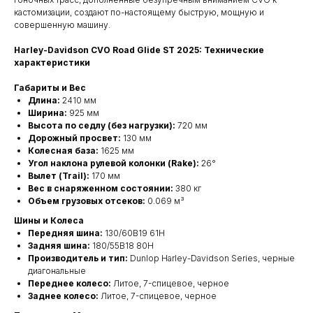
кастомизации, создают по-настоящему быструю, мощную и
совершенную машину.
Harley-Davidson CVO Road Glide ST 2025: Технические
характеристики
Габариты и Вес
Длина:
2410 мм
Ширина:
925 мм
Высота по седлу (без нагрузки):
720 мм
Дорожный просвет:
130 мм
Колесная база:
1625 мм
Угол наклона рулевой колонки (Rake):
26°
Вылет (Trail):
170 мм
Вес в снаряженном состоянии:
380 кг
Объем грузовых отсеков:
0.069 м³
Шины и Колеса
Передняя шина:
130/60B19 61H
Задняя шина:
180/55B18 80H
Производитель и тип:
Dunlop Harley-Davidson Series, черные
диагональные
Переднее колесо:
Литое, 7-спицевое, черное
Заднее колесо:
Литое, 7-спицевое, черное