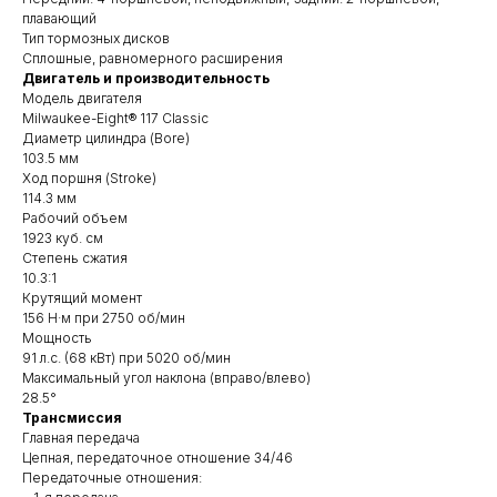
плавающий
Тип тормозных дисков
Сплошные, равномерного расширения
Двигатель и производительность
Модель двигателя
Milwaukee-Eight® 117 Classic
Диаметр цилиндра (Bore)
103.5 мм
Ход поршня (Stroke)
114.3 мм
Рабочий объем
1923 куб. см
Степень сжатия
10.3:1
Крутящий момент
156 Н·м при 2750 об/мин
Мощность
91 л.с. (68 кВт) при 5020 об/мин
Максимальный угол наклона (вправо/влево)
28.5°
Трансмиссия
Главная передача
Цепная, передаточное отношение 34/46
Передаточные отношения: