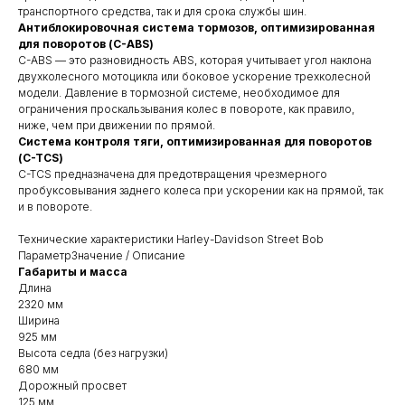
транспортного средства, так и для срока службы шин.
Антиблокировочная система тормозов, оптимизированная
для поворотов (C-ABS)
C-ABS — это разновидность ABS, которая учитывает угол наклона
двухколесного мотоцикла или боковое ускорение трехколесной
модели. Давление в тормозной системе, необходимое для
ограничения проскальзывания колес в повороте, как правило,
ниже, чем при движении по прямой.
Система контроля тяги, оптимизированная для поворотов
(C-TCS)
C-TCS предназначена для предотвращения чрезмерного
пробуксовывания заднего колеса при ускорении как на прямой, так
и в повороте.
Технические характеристики Harley-Davidson Street Bob
ПараметрЗначение / Описание
Габариты и масса
Длина
2320 мм
Ширина
925 мм
Высота седла (без нагрузки)
680 мм
Дорожный просвет
125 мм