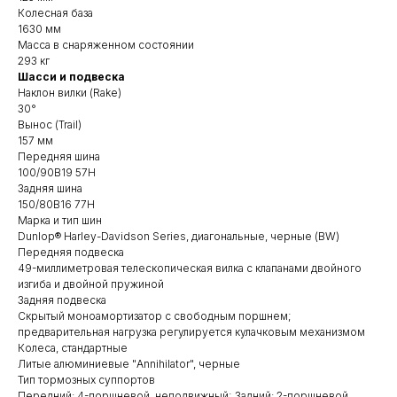
Колесная база
1630 мм
Масса в снаряженном состоянии
293 кг
Шасси и подвеска
Наклон вилки (Rake)
30°
Вынос (Trail)
157 мм
Передняя шина
100/90B19 57H
Задняя шина
150/80B16 77H
Марка и тип шин
Dunlop® Harley-Davidson Series, диагональные, черные (BW)
Передняя подвеска
49-миллиметровая телескопическая вилка с клапанами двойного
изгиба и двойной пружиной
Задняя подвеска
Скрытый моноамортизатор с свободным поршнем;
предварительная нагрузка регулируется кулачковым механизмом
Колеса, стандартные
Литые алюминиевые "Annihilator", черные
Тип тормозных суппортов
Передний: 4-поршневой, неподвижный; Задний: 2-поршневой,