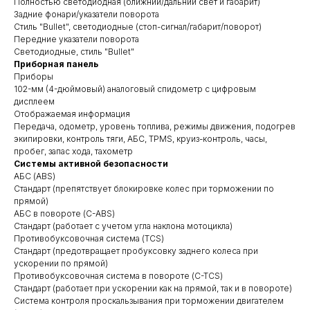
Полностью светодиодная (ближний/дальний свет и габарит)
Задние фонари/указатели поворота
Стиль "Bullet", светодиодные (стоп-сигнал/габарит/поворот)
Передние указатели поворота
Светодиодные, стиль "Bullet"
Приборная панель
Приборы
102-мм (4-дюймовый) аналоговый спидометр с цифровым
дисплеем
Отображаемая информация
Передача, одометр, уровень топлива, режимы движения, подогрев
экипировки, контроль тяги, АБС, TPMS, круиз-контроль, часы,
пробег, запас хода, тахометр
Системы активной безопасности
АБС (ABS)
Стандарт (препятствует блокировке колес при торможении по
прямой)
АБС в повороте (C-ABS)
Стандарт (работает с учетом угла наклона мотоцикла)
Противобуксовочная система (TCS)
Стандарт (предотвращает пробуксовку заднего колеса при
ускорении по прямой)
Противобуксовочная система в повороте (C-TCS)
Стандарт (работает при ускорении как на прямой, так и в повороте)
Система контроля проскальзывания при торможении двигателем