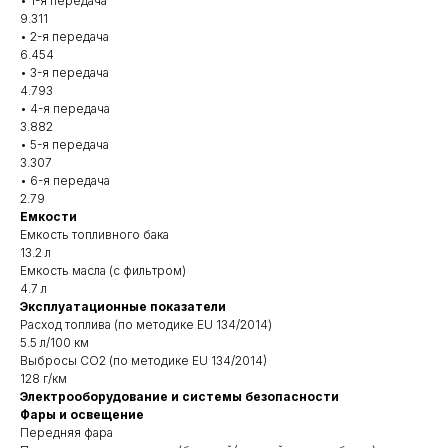
• 1-я передача
9.311
• 2-я передача
6.454
• 3-я передача
4.793
• 4-я передача
3.882
• 5-я передача
3.307
• 6-я передача
2.79
Емкости
Емкость топливного бака
13.2 л
Емкость масла (с фильтром)
4.7 л
Эксплуатационные показатели
Расход топлива (по методике EU 134/2014)
5.5 л/100 км
Выбросы CO2 (по методике EU 134/2014)
128 г/км
Электрооборудование и системы безопасности
Фары и освещение
Передняя фара