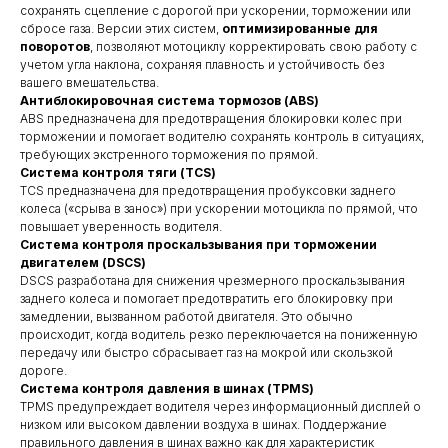
сохранять сцепление с дорогой при ускорении, торможении или
сбросе газа. Версии этих систем,
оптимизированные для
поворотов
, позволяют мотоциклу корректировать свою работу с
учетом угла наклона, сохраняя плавность и устойчивость без
вашего вмешательства.
Антиблокировочная система тормозов (ABS)
ABS предназначена для предотвращения блокировки колес при
торможении и помогает водителю сохранять контроль в ситуациях,
требующих экстренного торможения по прямой.
Система контроля тяги (TCS)
TCS предназначена для предотвращения пробуксовки заднего
колеса («срыва в занос») при ускорении мотоцикла по прямой, что
повышает уверенность водителя.
Система контроля проскальзывания при торможении
двигателем (DSCS)
DSCS разработана для снижения чрезмерного проскальзывания
заднего колеса и помогает предотвратить его блокировку при
замедлении, вызванном работой двигателя. Это обычно
происходит, когда водитель резко переключается на пониженную
передачу или быстро сбрасывает газ на мокрой или скользкой
дороге.
Система контроля давления в шинах (TPMS)
TPMS предупреждает водителя через информационный дисплей о
низком или высоком давлении воздуха в шинах. Поддержание
правильного давления в шинах важно как для характеристик