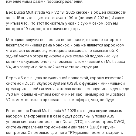
изменяемыми фазами газораспределения.
Вес Ducati Multistrada V2 и V2 "S" 2025 снижен в общей сложности
аж на 18 кг, что в цифрах означает 199 кг (версия S 202 кг.) И даже
учитывая то, что этот показатель указан с сухим баком, объем
которого 19 литров, это отличные цифры.
Мотоцикл получил полностью новое шасси, в основе которого
лежит алюминиевая рама монокок, и она же является аэрбоксом,
что делает компановку мотоцикла максимально компактной. К
задней части мотора прикручен уже стальной подрамник, ну а
маятник визуально очень напоминает алюминиевый от Multistrada
V4, что говорит о большой жесткости конструкции.
Версия S оснащена полуактивной подвеской, хорошо известной
системой Ducati Skyhook System (DSS), с функцией минимальной
предварительной нагрузки, которая позволяет опустить сиденье до
790 мм. одним нажатием кнопки и нет, как Панамерика, Multistrada
V2 самомтоятельно приседать на светофорах, увы, не будет.
Естественно Ducati Multistrada V2 2025 оснащена внушительным
набором электроники и в базе будут доступны: угловая ABS,
угловая система контроля тяги Ducati(DTC), вилли контроль DWC),
система управления торможением двигателя (EBC) и круиз-
контролем. С помощью цветного TFT-дисплея можно настроить