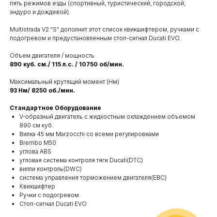
пять режимов езды (спортивный, туристический, городской,
эндуро и дождевой).
Multistrada V2 "S" дополнит этот список квикшифтером, ручками с
подогревом и предустановленным стоп-сигнал Ducati EVO.
Объем двигателя / мощность
890 куб. см./ 115 л.с. / 10750 об/мин.
Максимальный крутящий момент (Нм)
93 Нм/ 8250 об./мин.
Стандартное Оборудование
V-образный двигатель с жидкостным охлаждением объемом
890 см куб.
Вилка 45 мм Marzocchi со всеми регулировками
Brembo M50
углова ABS
угловая система контроля тяги Ducati(DTC)
вилли контроль(DWC)
система управления торможением двигателя(EBC)
Квикшифтер
Ручки с подогревом
Стоп-сигнал Ducati EVO