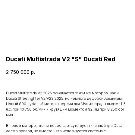
Ducati Multistrada V2 "S" Ducati Red
2 750 000
р.
Ducati Multistrada V2 2025 оснащается таким же мотором, как и
Ducati Streetfighter V2/V2S 2025, но немного дефорсированным.
Новый 890-кубовый мотор в версии для Мультистрады выдает 115
л.с. при 10 750 об/мин и крутящим моментом 92 Нм при 8 250 об/
мин.
В новом моторе, что не новость, отсутствует типичный для Ducati
десмо привод, но вместо него используется система с