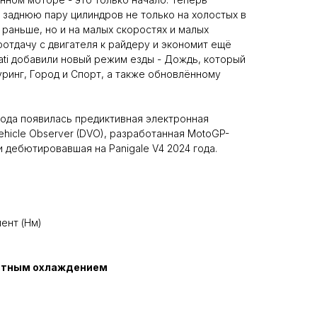
ь заднюю пару цилиндров не только на холостых в
 раньше, но и на малых скоростях и малых
оотдачу с двигателя к райдеру и экономит ещё
ati добавили новый режим езды - Дождь, который
ринг, Город и Спорт, а также обновлённому
5 года появилась предиктивная электронная
ehicle Observer (DVO), разработанная MotoGP-
и дебютировавшая на Panigale V4 2024 года.
ь
ент (Нм)
стным охлаждением