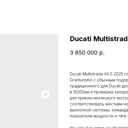
Ducati Multistra
3 650 000
р.
Ducati Multistrada V4 S 2025
Granturismo с обычным под
традиционного для Ducati 
в 15000км и проверка зазор
для приключенческого мотоц
соответствовать жёстким но
выхлопной системы, команда
показатели мощности и тяги 
Но новый выхлоп на обновлё