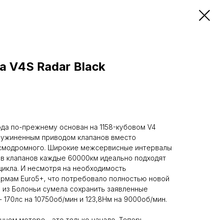
da V4S Radar Black
 года по-прежнему основан на 1158-кубовом V4
пружиненным приводом клапанов вместо
десмодромного. Широкие межсервисные интервалы
ов клапанов каждые 60000км идеально подходят
икла. И несмотря на необходимость
рмам Euro5+, что потребовало полностью новой
 из Болоньи сумела сохранить заявленные
- 170лс на 10750об/мин и 123,8Нм на 9000об/мин.
нном моторе - это только начало. Теперь