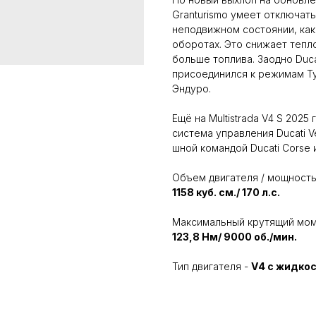
Granturismo умеет отключат
неподвижном состоянии, как
оборотах. Это снижает тепл
больше топлива. Заодно Duc
присоединился к режимам Ту
Эндуро.
Ещё на Multistrada V4 S 202
система управления Ducati V
шной командой Ducati Corse 
Объем двигателя / мощност
1158 куб. см./ 170 л.с.
Максимальный крутящий мом
123,8 Нм/ 9000 об./мин.
Тип двигателя -
V4 с жидко